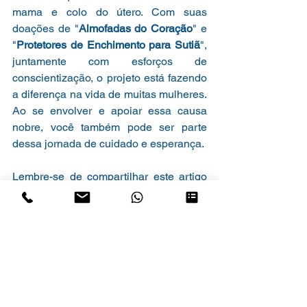
mama e colo do útero. Com suas 
doações de "
Almofadas do Coração
" e 
"
Protetores de Enchimento para Sutiã
", 
juntamente com esforços de 
conscientização, o projeto está fazendo 
a diferença na vida de muitas mulheres. 
Ao se envolver e apoiar essa causa 
nobre, você também pode ser parte 
dessa jornada de cuidado e esperança.
Lembre-se de compartilhar este artigo 
em suas redes sociais e entre em 
contato com o programa "
Nós 
Cuidamos de Você
" para obter mais 
informações sobre como você pode 
contribuir.
CooptecNósCuidamosDeVocê
SomosCoop
CooptecQuemAmaCuida
EnfermagemHumanizada
Saúde
Enfermagem
CuidadosDeQualidade