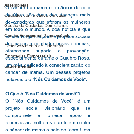
Assembleias
O câncer de mama e o câncer de colo 
do útero são duas das doenças mais 
Cuidados com a saúde em casa
devastadoras que afetam as mulheres 
Gestão de Cuidados Domiciliares
em todo o mundo. A boa notícia é que 
Gestão Empresarial Responsável
existem organizações e projetos sociais 
dedicados a combater essas doenças, 
Desenvolvimento de Liderança
oferecendo suporte e prevenção, 
Estratégias Empresariais
especialmente durante o Outubro Rosa, 
um mês dedicado à conscientização do 
Saúde mental
câncer de mama. Um desses projetos 
notáveis é o "
Nós Cuidamos de Você
".
O Que é "Nós Cuidamos de Você"?
O "Nós Cuidamos de Você" é um 
projeto social visionário que se 
compromete a fornecer apoio e 
recursos às mulheres que lutam contra 
o câncer de mama e colo do útero. Uma 