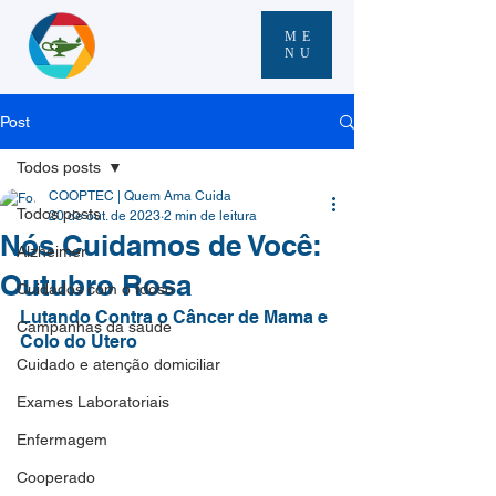
ME
NU
Post
Todos posts
COOPTEC | Quem Ama Cuida
Todos posts
20 de out. de 2023
2 min de leitura
Nós Cuidamos de Você:
Alzheimer
Outubro Rosa
Cuidados com o Idoso
Lutando Contra o Câncer de Mama e 
Campanhas da saúde
Colo do Útero
Cuidado e atenção domiciliar
Exames Laboratoriais
Enfermagem
Cooperado