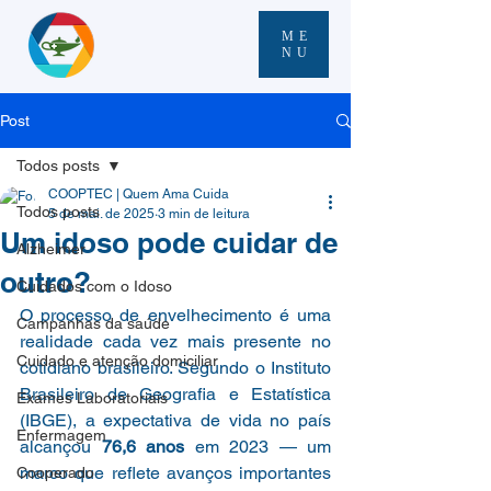
ME
NU
Post
Todos posts
COOPTEC | Quem Ama Cuida
Todos posts
5 de mai. de 2025
3 min de leitura
Um idoso pode cuidar de
Alzheimer
outro?
Cuidados com o Idoso
O processo de envelhecimento é uma 
Campanhas da saúde
realidade cada vez mais presente no 
Cuidado e atenção domiciliar
cotidiano brasileiro. Segundo o Instituto 
Brasileiro de Geografia e Estatística 
Exames Laboratoriais
(IBGE), a expectativa de vida no país 
Enfermagem
alcançou 
76,6 anos
 em 2023 — um 
marco que reflete avanços importantes 
Cooperado