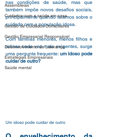
nas condições de saúde, mas que 
Assembleias
também impõe novos desafios sociais, 
Cuidados com a saúde em casa
principalmente quando falamos sobre o 
cuidado com a população idosa.
Gestão de Cuidados Domiciliares
Gestão Empresarial Responsável
Com famílias menores, menos filhos e 
rotinas cada vez mais exigentes, surge 
Desenvolvimento de Liderança
uma pergunta frequente: 
um idoso pode 
Estratégias Empresariais
cuidar de outro?
Saúde mental
Um idoso pode cuidar de outro
O envelhecimento da 