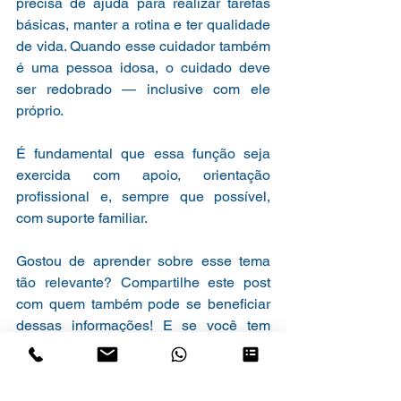
precisa de ajuda para realizar tarefas 
básicas, manter a rotina e ter qualidade 
de vida. Quando esse cuidador também 
é uma pessoa idosa, o cuidado deve 
ser redobrado — inclusive com ele 
próprio.
É fundamental que essa função seja 
exercida com apoio, orientação 
profissional e, sempre que possível, 
com suporte familiar.
Gostou de aprender sobre esse tema 
tão relevante? Compartilhe este post 
com quem também pode se beneficiar 
dessas informações! E se você tem 
dúvidas, sugestões ou histórias para 
contar, 
deixe um comentário aqui 
embaixo
. Vamos construir juntos uma 