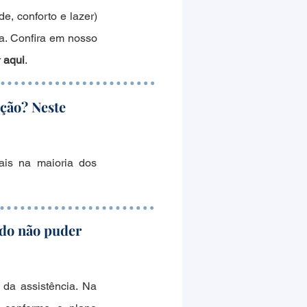
e, conforto e lazer)
a. Confira em nosso
r
aqui
.
ição? Neste
ais na maioria dos
ado não puder
 da assistência. Na