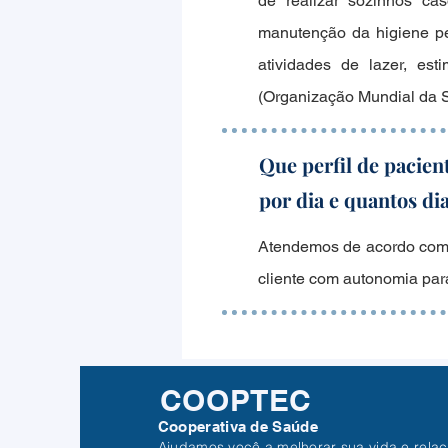
de realizar sozinhos cas
manutenção da higiene pe
atividades de lazer, est
(Organização Mundial da
Que perfil de pacien
por dia e quantos d
Atendemos de acordo com
cliente com autonomia para
COOPTEC
Cooperativa de Saúde
Ajudamos você a melhorar sua vida e rela