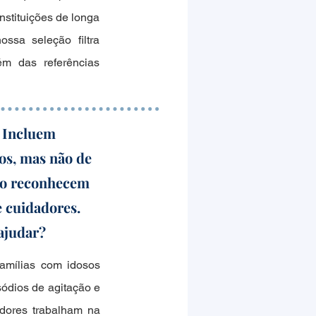
nstituições de longa
ssa seleção filtra
ém das referências
. Incluem
os, mas não de
não reconhecem
 cuidadores.
ajudar?
famílias com idosos
ódios de agitação e
adores trabalham na