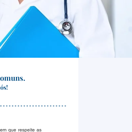
 comuns.
ós!
gem que respeite as