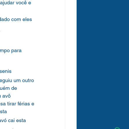
ajudar você e 
dado com eles
a
empo para 
senis
eguiu um outro 
guém de 
u avô
 tirar férias e 
sta
vó cai esta 