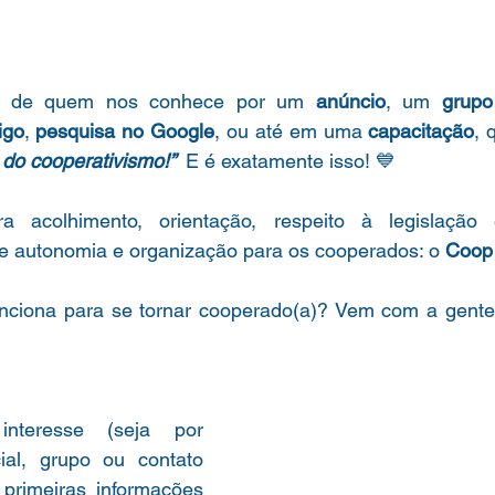
 de quem nos conhece por um 
anúncio
, um 
grup
igo
, 
pesquisa no Google
, ou até em uma 
capacitação
,
 do cooperativismo!”  
E é exatamente isso! 💙
ra acolhimento, orientação, respeito à legislaçã
e autonomia e organização para os cooperados: o 
Coop
nciona para se tornar cooperado(a)? Vem com a gente
nteresse (seja por 
ial, grupo ou contato 
 primeiras informações 