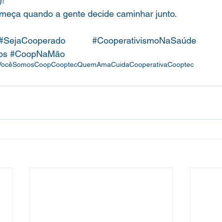
! 
meça quando a gente decide caminhar junto.
#SejaCooperado
#CooperativismoNaSaúde
os
#CoopNaMão
Você
SomosCoop
CooptecQuemAmaCuida
CooperativaCooptec