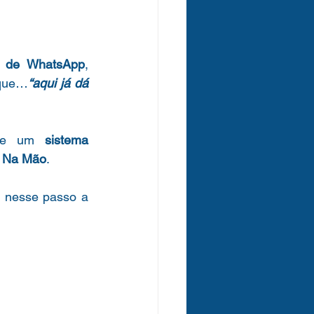
o de WhatsApp
, 
 que…
“aqui já dá 
o e um 
sistema 
 Na Mão
.
 nesse passo a 