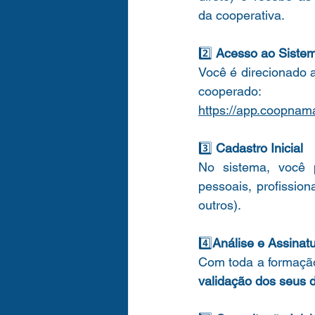
da cooperativa.
2️⃣ 
Acesso ao Siste
Você é direcionado a
https://app.coopnam
3️⃣ 
Cadastro Inicial 
No sistema, você 
pessoais, profission
outros).
4️⃣
Análise e Assinatu
Com toda a formaçã
validação dos seus 