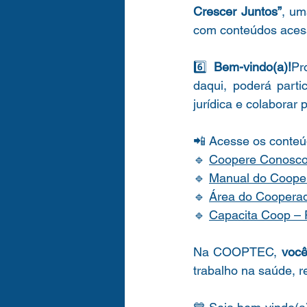
Crescer Juntos”
, um
com conteúdos acessí
6️⃣ 
Bem-vindo(a)!
Pr
daqui, poderá parti
jurídica e colaborar
📲 Acesse os conteú
🔹 
Coopere Conosco 
🔹 
Manual do Coope
🔹 
Área do Coopera
🔹 
Capacita Coop – 
Na COOPTEC, 
você
trabalho na saúde, r