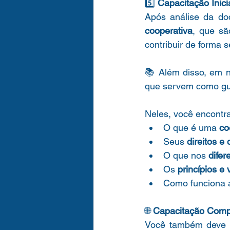
5️⃣
Capacitação Inici
Após análise da do
cooperativa
, que sã
contribuir de forma s
📚 Além disso, em no
que servem como guia
Neles, você encontra
O que é uma 
co
Seus 
direitos e
O que nos 
difer
Os 
princípios e
Como funciona 
🌐 
Capacitação Comp
Você também deve s