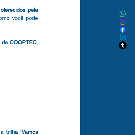
oferecidos pela 
omo você pode 
os da COOPTEC
, 
 a 
trilha “Vamos 