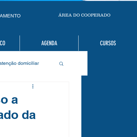
ÁREA DO COOPERADO
AMENTO
SCO
AGENDA
CURSOS
atenção domiciliar
m a saúde em casa
o a
ado da
o de Liderança