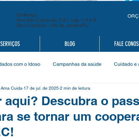
Endereço:
ORÇ
Rua São Cristóvão, 516 / Loja 1-A e B
São Cristóvão - Rio de Janeiro/RJ
SERVIÇOS
BLOG
FALE CONO
dados com o Idoso
Campanhas da saúde
Cuidado e 
Ama Cuida
17 de jul. de 2025
2 min de leitura
ermagem
Cooperado
Assembleias
Cuidados co
 aqui? Descubra o pass
ra se tornar um cooper
es
Gestão Empresarial Responsável
Desenvolviment
C!
Saúde mental