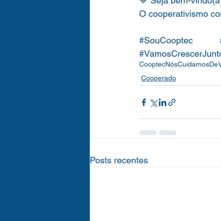
💙 Seja bem-vindo(a)
O cooperativismo co
#SouCooptec
#VamosCrescerJunt
CooptecNósCuidamosDe
Cooperado
Posts recentes