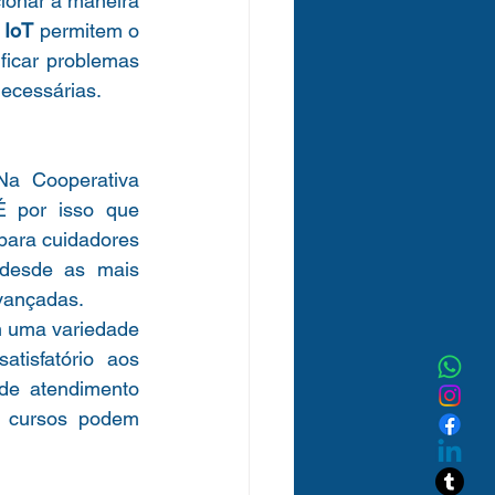
cionar a maneira 
 
IoT
 permitem o 
icar problemas 
ecessárias.
a Cooperativa 
 por isso que 
ara cuidadores 
desde as mais 
avançadas.
m uma variedade 
tisfatório aos 
pacientes. Entre em contato conosco hoje mesmo pelos nossos canais de atendimento 
 cursos podem 