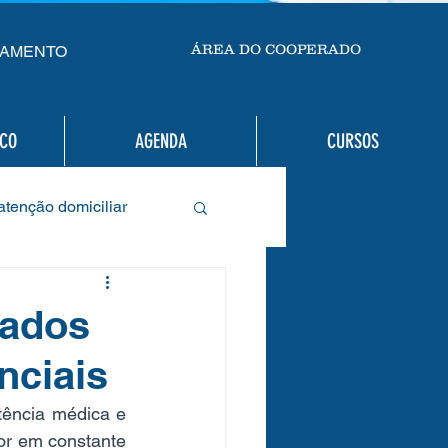
ÁREA DO COOPERADO
AMENTO
SCO
AGENDA
CURSOS
atenção domiciliar
m a saúde em casa
dados
nciais
o de Liderança
tência médica e 
r em constante 