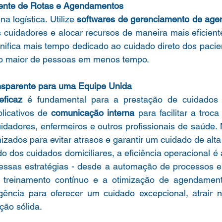
igente de Rotas e Agendamentos
a logística. Utilize 
softwares de gerenciamento de ag
s cuidadores e alocar recursos de maneira mais eficien
ifica mais tempo dedicado ao cuidado direto dos pacien
o maior de pessoas em menos tempo.
nsparente para uma Equipe Unida
ficaz
 é fundamental para a prestação de cuidados 
plicativos de 
comunicação interna
 para facilitar a troc
idadores, enfermeiros e outros profissionais de saúde.
nizados para evitar atrasos e garantir um cuidado de alta
 dos cuidados domiciliares, a eficiência operacional é 
 essas estratégias - desde a automação de processos e 
o treinamento contínuo e a otimização de agendament
ência para oferecer um cuidado excepcional, atrair no
ção sólida.