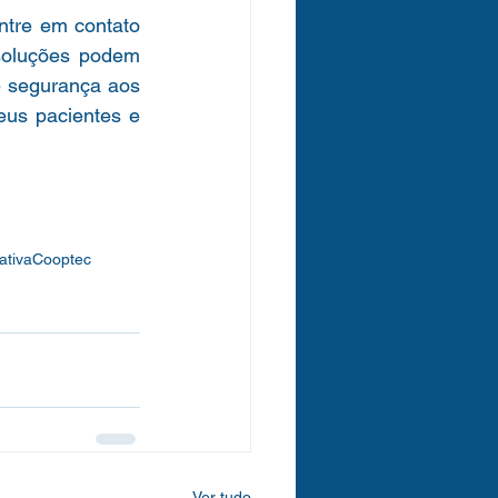
ntre em contato 
oluções podem 
 segurança aos 
eus pacientes e 
ativaCooptec
Ver tudo