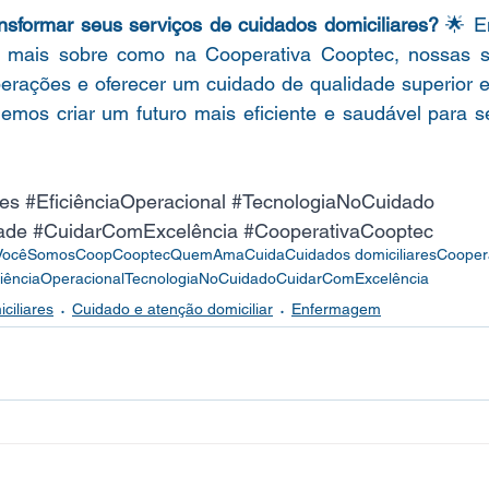
ansformar seus serviços de cuidados domiciliares?
 🌟 E
 mais sobre como na Cooperativa Cooptec, nossas s
perações e oferecer um cuidado de qualidade superior e
demos criar um futuro mais eficiente e saudável para s
res
#EficiênciaOperacional
#TecnologiaNoCuidado
ade
#CuidarComExcelência
#CooperativaCooptec
Você
SomosCoop
CooptecQuemAmaCuida
Cuidados domiciliares
Cooper
ciênciaOperacional
TecnologiaNoCuidado
CuidarComExcelência
ciliares
Cuidado e atenção domiciliar
Enfermagem