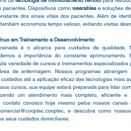
ens da 
tecnologia de monitoramento remoto
 para revolu
 pacientes. Dispositivos como 
wearables
 e soluções de
tante dos sinais vitais dos pacientes. Além de identif
também economiza tempo valioso, evitando visitas desn
tínuo em Treinamento e Desenvolvimento
einada é o alicerce para cuidados de qualidade. N
demos a importância do constante aprimoramento. É
a variedade de cursos e treinamentos especializados p
a área de enfermagem. Nossos programas abrangem 
 cuidados até a aplicação eficaz das tecnologias mais 
ssos cursos, sua equipe estará preparada para lidar co
ecendo um atendimento mais completo, eficiente e sa
omercial@cooptec.cooptec, e descubra como nossos
os seus cuidados domiciliares.