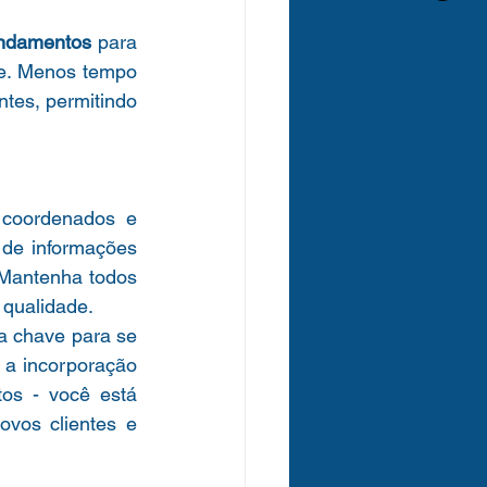
endamentos
 para 
te. Menos tempo 
tes, permitindo 
coordenados e 
a de informações 
 Mantenha todos 
 qualidade.
a chave para se 
a incorporação 
os - você está 
vos clientes e 