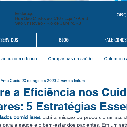
Endereço:
ORÇ
Rua São Cristóvão, 516 / Loja 1-A e B
São Cristóvão - Rio de Janeiro/RJ
SERVIÇOS
BLOG
FALE CONO
dados com o Idoso
Campanhas da saúde
Cuidado e 
Ama Cuida
20 de ago. de 2023
2 min de leitura
ermagem
Cooperado
Assembleias
Cuidados co
re a Eficiência nos Cui
ares: 5 Estratégias Esse
es
Gestão Empresarial Responsável
Desenvolviment
dados domiciliares
 está a missão de proporcionar assis
e para a saúde e o bem-estar dos pacientes. Em um seto
Saúde mental