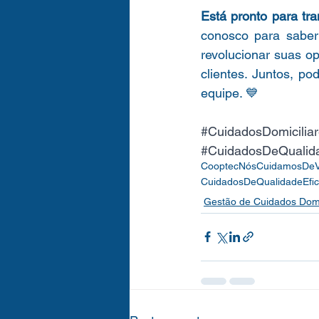
Está pronto para tr
conosco para saber
revolucionar suas o
clientes. Juntos, po
equipe. 💙
#CuidadosDomicilia
#CuidadosDeQualid
CooptecNósCuidamosDe
CuidadosDeQualidade
Efi
Gestão de Cuidados Domi