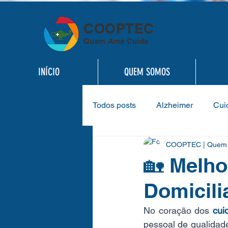
COOPTEC
Quem Ama Cuida
INÍCIO
QUEM SOMOS
Todos posts
Alzheimer
Cui
COOPTEC | Quem 
Exames Laboratoriais
Enf
🏡 Melho
Domicili
Gestão de Cuidados Domiciliar
No coração dos 
cui
pessoal de qualidad
Estratégias Empresariais