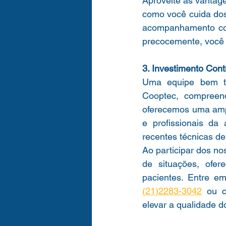
Aproveite as vantag
como você cuida dos
acompanhamento cons
precocemente, você 
3. Investimento Con
Uma equipe bem tr
Cooptec, compreen
oferecemos uma ampl
e profissionais d
recentes técnicas de
Ao participar dos no
de situações, ofer
(21)2283-3042
 ou c
elevar a qualidade d