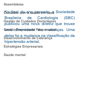
Assembleias
No final do ano passado, a Sociedade 
Cuidados com a saúde em casa
Brasileira de Cardiologia (SBC) 
Gestão de Cuidados Domiciliares
publicou uma nova diretriz que trouxe 
uma diversidade de mudanças. Uma 
Gestão Empresarial Responsável
delas foi a mudança na classificação da 
Desenvolvimento de Liderança
hipertensão arterial.
Estratégias Empresariais
Saúde mental