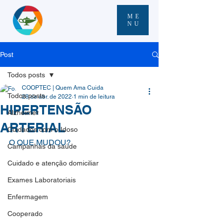
ME
NU
Post
Todos posts
COOPTEC | Quem Ama Cuida
Todos posts
28 de abr. de 2022
1 min de leitura
HIPERTENSÃO
Alzheimer
ARTERIAL
Cuidados com o Idoso
O QUE MUDOU?
Campanhas da saúde
Cuidado e atenção domiciliar
Exames Laboratoriais
Enfermagem
Cooperado