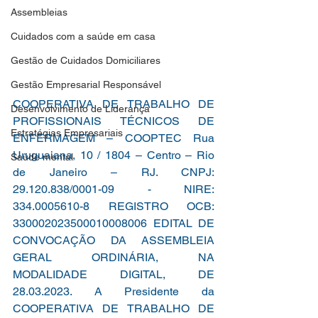
Assembleias
Cuidados com a saúde em casa
Gestão de Cuidados Domiciliares
Gestão Empresarial Responsável
COOPERATIVA DE TRABALHO DE 
Desenvolvimento de Liderança
PROFISSIONAIS TÉCNICOS DE 
Estratégias Empresariais
ENFERMAGEM – COOPTEC Rua 
Uruguaiana, 10 / 1804 – Centro – Rio 
Saúde mental
de Janeiro – RJ. CNPJ: 
29.120.838/0001-09 - NIRE: 
334.0005610-8 REGISTRO OCB: 
330002023500010008006 EDITAL DE 
CONVOCAÇÃO DA ASSEMBLEIA 
GERAL ORDINÁRIA, NA 
MODALIDADE DIGITAL, DE 
28.03.2023. A Presidente da 
COOPERATIVA DE TRABALHO DE 