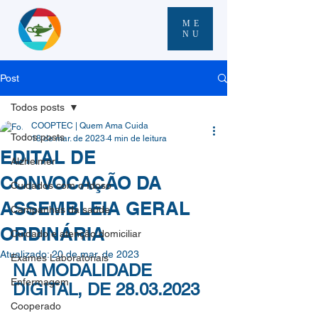
ME
NU
Post
Todos posts
COOPTEC | Quem Ama Cuida
Todos posts
18 de mar. de 2023
4 min de leitura
EDITAL DE
Alzheimer
CONVOCAÇÃO DA
Cuidados com o Idoso
ASSEMBLEIA GERAL
Campanhas da saúde
ORDINÁRIA
Cuidado e atenção domiciliar
Atualizado:
20 de mar. de 2023
Exames Laboratoriais
NA MODALIDADE 
Enfermagem
DIGITAL, DE 28.03.2023
Cooperado