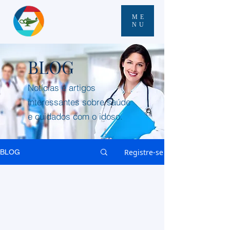
ME
NU
BLOG
Notícias e artigos
interessantes sobre saúde
e cuidados com o idoso.
Registre-se
BLOG